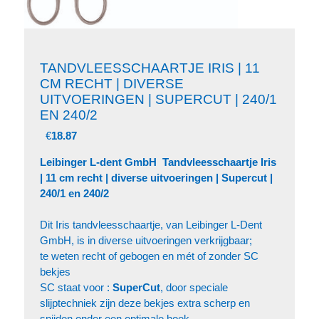
TANDVLEESSCHAARTJE IRIS | 11
CM RECHT | DIVERSE
UITVOERINGEN | SUPERCUT | 240/1
EN 240/2
€
18.87
Leibinger L-dent GmbH Tandvleesschaartje Iris
| 11 cm recht | diverse uitvoeringen | Supercut |
240/1 en 240/2
Dit Iris tandvleesschaartje, van Leibinger L-Dent
GmbH, is in diverse uitvoeringen verkrijgbaar;
te weten recht of gebogen en mét of zonder SC
bekjes
SC staat voor :
SuperCut
, door speciale
slijptechniek zijn deze bekjes extra scherp en
snijden onder een optimale hoek.