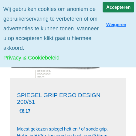
Alle prijzen zijn excl. btw
Accepteren
Wij gebruiken cookies om anoniem de
gebruikerservaring te verbeteren of om
Weigeren
advertenties te kunnen tonen. Wanneer
u op accepteren klikt gaat u hiermee
akkoord.
Privacy & Cookiebeleid
SPIEGEL GRIP ERGO DESIGN
200/51
€
8.17
Meest gekozen spiegel heft en / of sonde grip.
Het is in RVS uitgevoerd en heeft een Ø 6mm