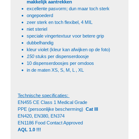
makkelijk aantrekken
excellente pasvorm; dun maar toch sterk
ongepoederd
zeer sterk en toch flexibel, 4 MIL
niet steriel
speciale vingertextuur voor betere grip
dubbelhandig
kleur violet (kleur kan afwijken op de foto)
150
stuks per dispenserdoosje
10 dispenserdoosjes per omdoos
in de maten XS, S, M, L , XL
Technische specificaties:
EN455 CE Class 1 Medical Grade
PPE (persoonlijke bescherming)
Cat III
EN420, EN380, EN374
EN1186 Food Contact Approved
AQL 1.0 !!!