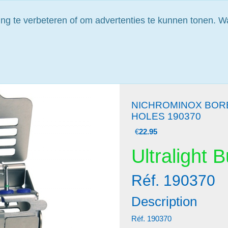
Alle prijzen zijn excl. btw
ng te verbeteren of om advertenties te kunnen tonen. Wa
t advies?
Plan zelf uw bezoek
Vrijblijvende prijsaanvraag
Catego
NICHROMINOX BOR
HOLES 190370
€
22.95
Ultralight 
Réf. 190370
Description
Réf. 190370