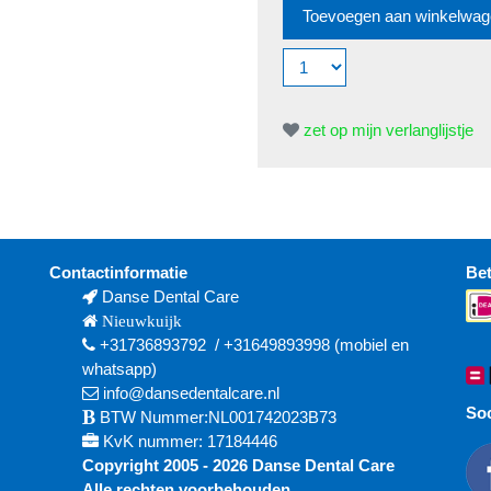
zet op mijn verlanglijstje
Contactinformatie
Be
Danse Dental Care
Nieuwkuijk
+31736893792
/
+31649893998
(mobiel en
whatsapp)
info@dansedentalcare.nl
Soc
BTW Nummer:NL001742023B73
KvK nummer: 17184446
Copyright 2005 - 2026 Danse Dental Care
Alle rechten voorbehouden