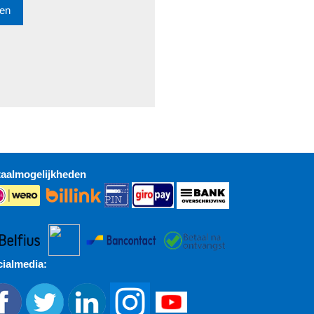
taalmogelijkheden
ialmedia: