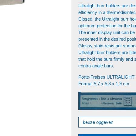
Ultralight burr holders are 
efficiency in a thermodisinfec
Closed, the Ultralight burr ho
optimum protection for the bur
The inner display unit can be
presented in the desired posi
Glossy stain-resistant surfac
Ultralight burr holders are fit
that hold the burs firmly and 
contra-angle burs.
Porte-Fraises ULTRALIGHT 
Format 5,7 x 5,3 x 1,9 cm