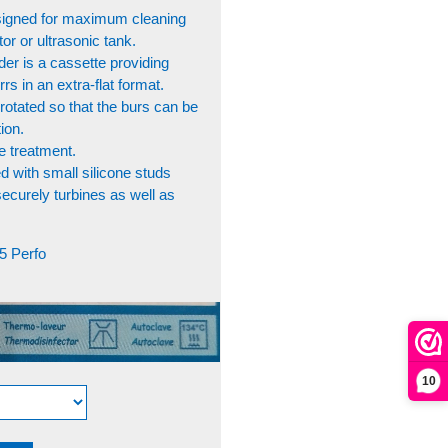
designed for maximum cleaning
tor or ultrasonic tank.
lder is a cassette providing
rs in an extra-flat format.
 rotated so that the burs can be
tion.
e treatment.
ted with small silicone studs
securely turbines as well as
5 Perfo
10