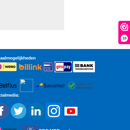
10
taalmogelijkheden
ialmedia: