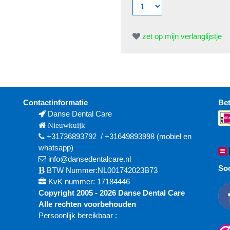
zet op mijn verlanglijstje
Contactinformatie
Be
Danse Dental Care
Nieuwkuijk
+31736893792
/
+31649893998
(mobiel en
whatsapp)
info@dansedentalcare.nl
Soc
BTW Nummer:NL001742023B73
KvK nummer: 17184446
Copyright 2005 - 2026 Danse Dental Care
Alle rechten voorbehouden
Persoonlijk bereikbaar :