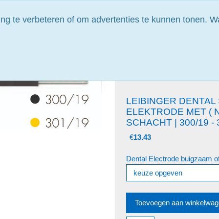
Alle prijzen zijn excl. btw
ng te verbeteren of om advertenties te kunnen tonen. Wa
t advies?
Plan zelf uw bezoek
Vrijblijvende prijsaanvraag
Catego
LEIBINGER DENTAL 
ELEKTRODE MET ( 
SCHACHT | 300/19 - 
€
13.43
Dental Electrode buigzaam o