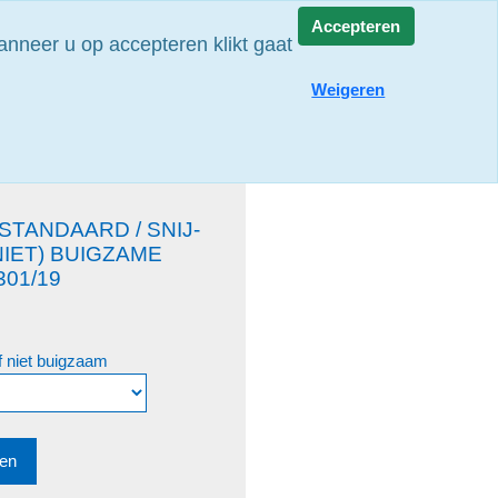
Accepteren
nneer u op accepteren klikt gaat
rieën
Weigeren
STANDAARD / SNIJ-
NIET) BUIGZAME
301/19
f niet buigzaam