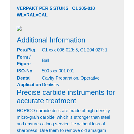
VERPAKT PER 5 STUKS C1 205-010
WL=RAL=CAL
Additional Information
Pcs./Pkg.
C1 xxx 006-023: 5, C1 204 027: 1
Form /
Ball
Figure
ISO-No.
500 xxx 001 001
Dental
Cavity Preparation, Operative
Application
Dentistry
Precise carbide instruments for
accurate treatment
HORICO carbide drills are made of high-density
micro-grain carbide, which is stronger than steel
and ensures a long service life without loss of
sharpness. Use them to remove old amalgam