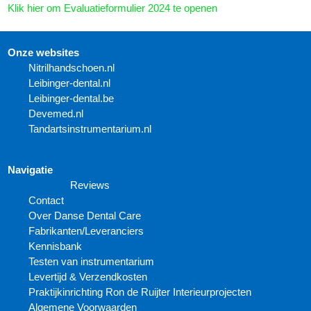
Klik hier om Evaluatieformulier 2024 te openen
Onze websites
N
itrilhandschoen.nl
Leibinger-dental.nl
Leibinger-dental.be
Devemed.nl
Tandartsinstrumentarium.nl
Navigatie
Reviews
Contact
Over Danse Dental Care
Fabrikanten/Leveranciers
Kennisbank
Testen van instrumentarium
Levertijd & Verzendkosten
Praktijkinrichting Ron de Ruijter Interieurprojecten
Algemene Voorwaarden